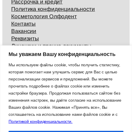
Рассрочка и кредит
Политика конфиденциальности
Косметология Олфодент
Контакты
Вакансии
Реквизиты
Лицензии и прочие документы
Отзывы
Мы уважаем Вашу конфиденциальность
Гарантии
Мы используем файлы cookie, чтобы получить статистику,
Правила внутреннего распорядка
которая помогает нам улучшить сервис для Вас с целью
персонализации сервисов и предложений. Вы можете
прочитать подробнее о файлах cookie или изменить
настройки браузера. Продолжая пользоваться сайтом без
*Указанные на сайте цены и информация не
изменения настроек, вы даёте согласие на использование
являются публичной офертой. Определить
точную стоимость лечения, сроки гарантии
Ваших файлов cookie. Нажимая «Принять все», Вы
возможно только на приеме у врача.
соглашаетесь на использование нами файлов cookie и с
** Медицинские услуги имеют противопоказания,
Политикой конфиденциальности.
необходима консультация специалиста.