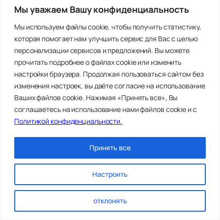
договором или действующим
Мы уважаем Вашу конфиденциальность
законодательством.
Пользователь может в любой момент
Мы используем файлы cookie, чтобы получить статистику,
которая помогает нам улучшить сервис для Вас с целью
отозвать свое согласие на обработку
персонализации сервисов и предложений. Вы можете
персональных данных, направив
прочитать подробнее о файлах cookie или изменить
Оператору уведомление посредством
настройки браузера. Продолжая пользоваться сайтом без
электронной почты на электронный адрес
изменения настроек, вы даёте согласие на использование
Оператора info@olfordent.ru с пометкой
Ваших файлов cookie. Нажимая «Принять все», Вы
«Отзыв согласия на обработку
соглашаетесь на использование нами файлов cookie и с
персональных данных».
Политикой конфиденциальности.
8.5. Вся информация, которая собирается
сторонними сервисами, в том числе
Принять все
платежными системами, средствами
связи и другими поставщиками услуг,
Настроить
хранится и обрабатывается указанными
лицами (Операторами) в соответствии
отклонять
с их Пользовательским соглашением