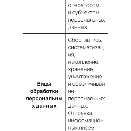
оператором
и субъектом
персональных
данных
Сбор, запись,
систематизац
ия,
накопление,
хранение,
уничтожение
Виды
и обезличиван
обработки
ие
персональны
персональных
х данных
данных,
Отправка
информацион
ных писем