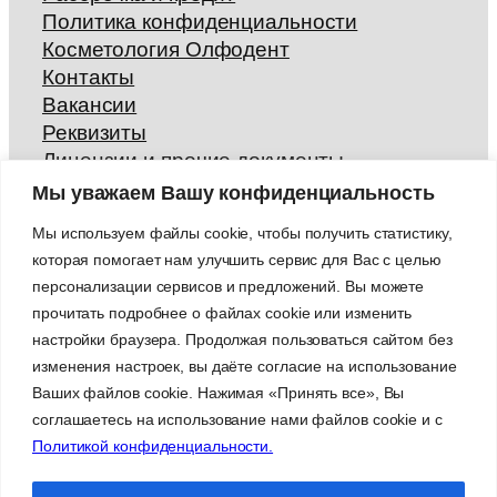
Политика конфиденциальности
Косметология Олфодент
Контакты
Вакансии
Реквизиты
Лицензии и прочие документы
Отзывы
Мы уважаем Вашу конфиденциальность
Гарантии
Мы используем файлы cookie, чтобы получить статистику,
Правила внутреннего распорядка
которая помогает нам улучшить сервис для Вас с целью
персонализации сервисов и предложений. Вы можете
прочитать подробнее о файлах cookie или изменить
настройки браузера. Продолжая пользоваться сайтом без
*Указанные на сайте цены и информация не
изменения настроек, вы даёте согласие на использование
являются публичной офертой. Определить
точную стоимость лечения, сроки гарантии
Ваших файлов cookie. Нажимая «Принять все», Вы
возможно только на приеме у врача.
соглашаетесь на использование нами файлов cookie и с
** Медицинские услуги имеют противопоказания,
Политикой конфиденциальности.
необходима консультация специалиста.